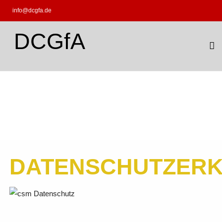
info@dcgfa.de
DCGfA
DATENSCHUTZER